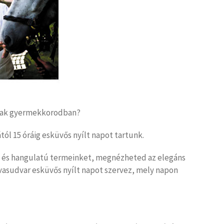
dnak gyermekkorodban?
tól 15 óráig esküvős nyílt napot tartunk.
ű és hangulatú termeinket, megnézheted az elegáns
ovasudvar esküvős nyílt napot szervez, mely napon