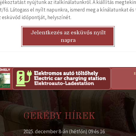
koztatást nyújtunk az italkínálatunkról. A kiállítás megtekin
Ft/fő. Látogass el nyílt napunkra, ismerd meg a kínálatunkat é
az esküvőd időpontját, helyszínét.
Jelentkezés az esküvős nyílt
napra
GERÉBY HÍREK
2025. december 8-án (hétfőn) 09 és 16