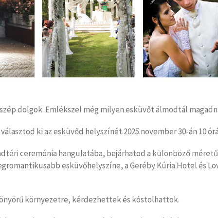
s a szép dolgok. Emlékszel még milyen esküvőt álmodtál maga
l választod ki az esküvőd helyszínét.2025.november 30-án 10 órá
badtéri ceremónia hangulatába, bejárhatod a különböző méret
k legromantikusabb esküvőhelyszíne, a Geréby Kúria Hotel és L
önyörű környezetre, kérdezhettek és kóstolhattok.