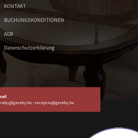
KONTAKT
BUCHUNGSKONDITIONEN
AGB
Datenschutzerklärung
ail
reby@gereby.hu - recepcio@gereby.hu