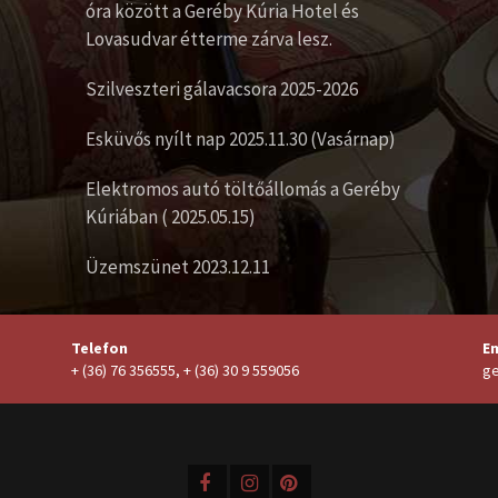
óra között a Geréby Kúria Hotel és
Lovasudvar étterme zárva lesz.
Szilveszteri gálavacsora 2025-2026
Esküvős nyílt nap 2025.11.30 (Vasárnap)
Elektromos autó töltőállomás a Geréby
Kúriában ( 2025.05.15)
Üzemszünet 2023.12.11
Telefon
Em
+ (36) 76 356555, + (36) 30 9 559056
ge