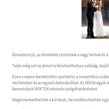
Álmodozni jó, az álmokból születnek a nagy tettek é
Talán még ezt az álmot is felülmúlhatja a valóság, ha jó
Ezen a napon betekintést nyerhetsz a romantikus sza
terítéseket és az egyedi dekorációkat. Az Alföld egyi
bemutatjuk NEKTEK esküvős szolgáltatásainkat.
Megismerkedhettek a kúriával, rácsodálkozhattok a gy