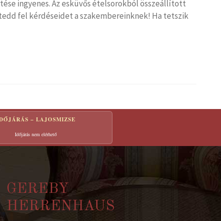
tése ingyenes. Az esküvős ételsorokból összeállított
s tedd fel kérdéseidet a szakembereinknek! Ha tetszik
IDŐJÁRÁS – LAJOSMIZSE
Időjárás nem elérhető
GEREBY
HERRENHAUS