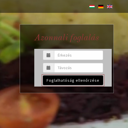
Azonnali foglalás
Foglalhatóság ellenőrzése