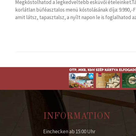
Megkóstolhatod a legkedveltebb esküvői ételeinket.Tájé
korlátlan büféasztalos menü kóstolásának díja: 9.990,-
amit látsz, tapasztalsz, a nyílt napon le is foglalhatod 
INFORMATION
Einchecken ab 15:00 Uhr