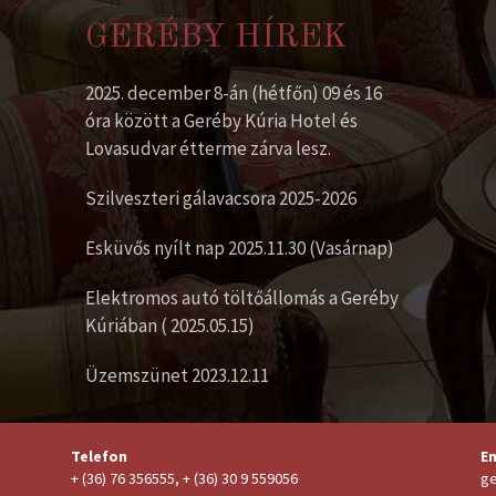
GERÉBY HÍREK
2025. december 8-án (hétfőn) 09 és 16
óra között a Geréby Kúria Hotel és
Lovasudvar étterme zárva lesz.
Szilveszteri gálavacsora 2025-2026
Esküvős nyílt nap 2025.11.30 (Vasárnap)
Elektromos autó töltőállomás a Geréby
Kúriában ( 2025.05.15)
Üzemszünet 2023.12.11
Telefon
Em
+ (36) 76 356555, + (36) 30 9 559056
ge