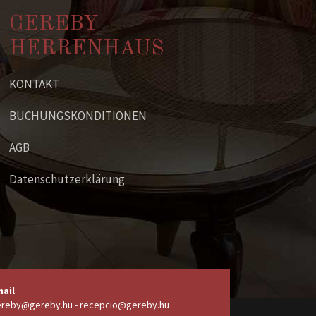
GEREBY
HERRENHAUS
KONTAKT
BUCHUNGSKONDITIONEN
AGB
Datenschutzerklärung
ail
reby@gereby.hu - recepcio@gereby.hu