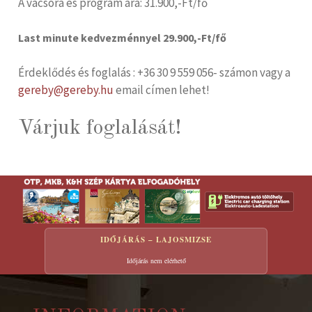
A vacsora és program ára: 31.900,-Ft/fő
Last minute kedvezménnyel 29.900,-Ft/fő
Érdeklődés és foglalás : +36 30 9 559 056- számon vagy a
gereby@gereby.hu
email címen lehet!
Várjuk foglalását!
IDŐJÁRÁS – LAJOSMIZSE
Időjárás nem elérhető