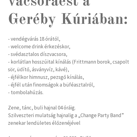
vacsoraest a
Geréby Kúriában:
- vendégvárás 18 órától,
- welcome drink érkezéskor,
- svédasztalos díszvacsora,
- korlátlan hosszúital kínálás (Frittmann borok, csapolt
sör, üdítő, ásványvíz, kávé),
- éjfélkor himnusz, pezsgő kínálás,
- éjfél után finomságok a büféasztalról,
- tombolahúzás.
Zene, tánc, buli hajnal 04 óráig.
Szilveszteri mulatság hajnalig a „Change Party Band”
zenekar lendületes élőzenéjével