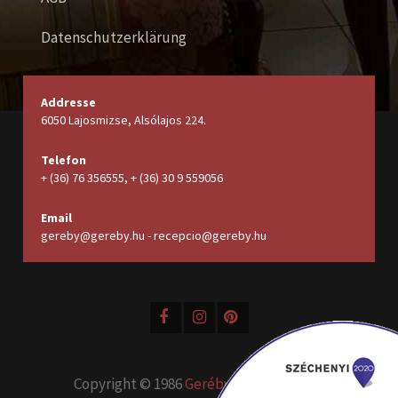
Datenschutzerklärung
Addresse
6050 Lajosmizse, Alsólajos 224.
Telefon
+ (36) 76 356555, + (36) 30 9 559056
Email
gereby@gereby.hu - recepcio@gereby.hu
Copyright © 1986
Geréby Kúria Hotel és