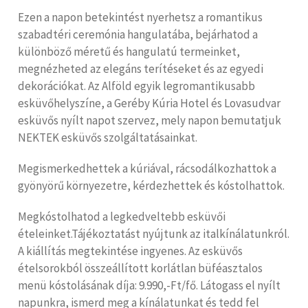
Ezen a napon betekintést nyerhetsz a romantikus
szabadtéri ceremónia hangulatába, bejárhatod a
különböző méretű és hangulatú termeinket,
megnézheted az elegáns terítéseket és az egyedi
dekorációkat. Az Alföld egyik legromantikusabb
esküvőhelyszíne, a Geréby Kúria Hotel és Lovasudvar
esküvős nyílt napot szervez, mely napon bemutatjuk
NEKTEK esküvős szolgáltatásainkat.
Megismerkedhettek a kúriával, rácsodálkozhattok a
gyönyörű környezetre, kérdezhettek és kóstolhattok.
Megkóstolhatod a legkedveltebb esküvői
ételeinket.Tájékoztatást nyújtunk az italkínálatunkról.
A kiállítás megtekintése ingyenes. Az esküvős
ételsorokból összeállított korlátlan büféasztalos
menü kóstolásának díja: 9.990,-Ft/fő. Látogass el nyílt
napunkra, ismerd meg a kínálatunkat és tedd fel