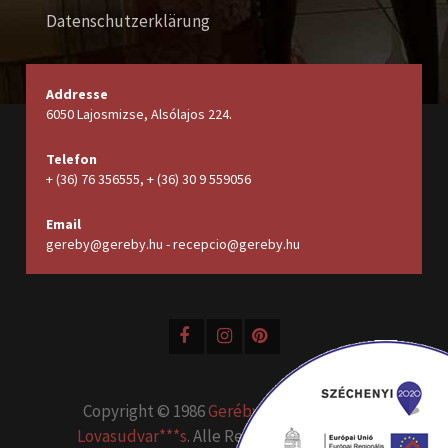
Datenschutzerklärung
Addresse
6050 Lajosmizse, Alsólajos 224.
Telefon
+ (36) 76 356555, + (36) 30 9 559056
Email
gereby@gereby.hu - recepcio@gereby.hu
Copyright © 1986
Geréby Kúria Hotel és
Lovasudvar***s
. Alle Rechte vorbehalten.