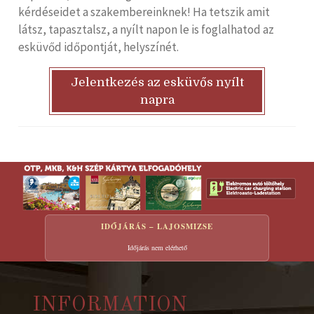
kérdéseidet a szakembereinknek! Ha tetszik amit
látsz, tapasztalsz, a nyílt napon le is foglalhatod az
esküvőd időpontját, helyszínét.
Jelentkezés az esküvős nyílt
napra
IDŐJÁRÁS – LAJOSMIZSE
Időjárás nem elérhető
INFORMATION