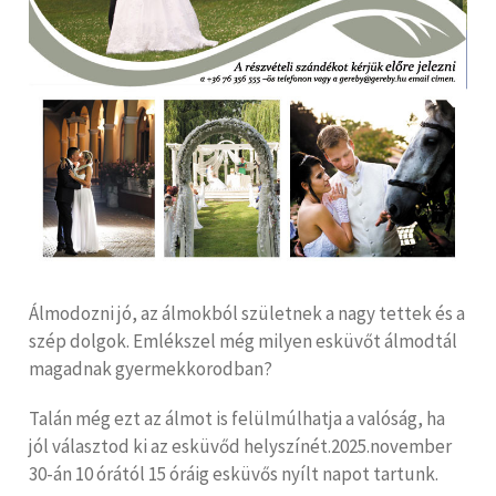
Álmodozni jó, az álmokból születnek a nagy tettek és a
szép dolgok. Emlékszel még milyen esküvőt álmodtál
magadnak gyermekkorodban?
Talán még ezt az álmot is felülmúlhatja a valóság, ha
jól választod ki az esküvőd helyszínét.2025.november
30-án 10 órától 15 óráig esküvős nyílt napot tartunk.