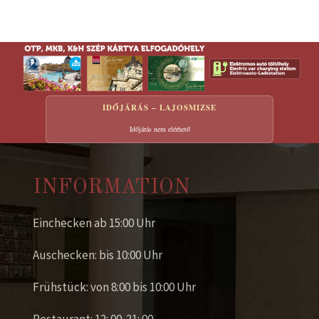
Eine E-Mail senden
*
Benötigtes Feld
IDŐJÁRÁS – LAJOSMIZSE
Name
*
Időjárás nem elérhető
E-Mail
*
INFORMATION
Einchecken ab 15:00 Uhr
Betreff
*
Auschecken: bis 10:00 Uhr
Frühstück: von 8:00 bis 10:00 Uhr
Nachricht
*