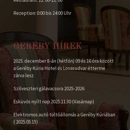
Restaurant: 12: 00-21: 00
Rezeption: 0:00 bis 24:00 Uhr
GERÉBY HÍREK
2025. december 8-án (hétfőn) 09 és 16 óra között
a Geréby Kúria Hotel és Lovasudvar étterme
Eine Kopie dieser Mail erhalten
(optional)
zárva lesz.
Szilveszteri gálavacsora 2025-2026
Captcha
*
Esküvős nyílt nap 2025.11.30 (Vasárnap)
Elektromos autó töltőállomás a Geréby Kúriában
( 2025.05.15)