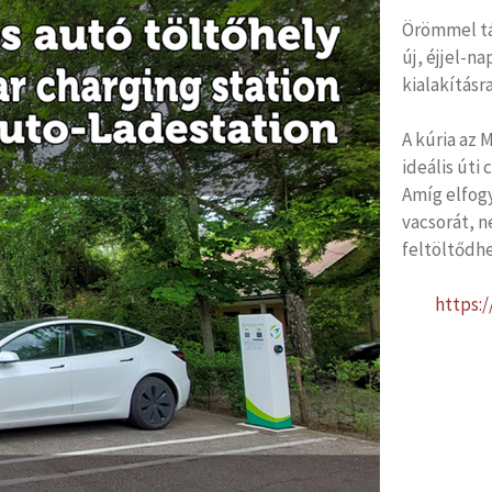
Örömmel tá
új, éjjel-n
kialakításra
A kúria az
ideális úti
Amíg elfog
vacsorát, 
feltöltődhe
https: