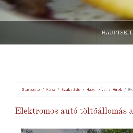
HAUPTSEIT
.
Startseite
Kúria
Szabadidő
Házon kívül
Hírek
El
Elektromos autó töltőállomás 