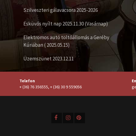
Szilveszteri gálavacsora 2025-2026
Esküvős nyílt nap 2025.11.30 (Vasárnap)
Elektromos autó töltőállomás a Geréby
Kúriában ( 2025.05.15)
Üzemszünet 2023.12.11
Telefon
Em
+ (36) 76 356555, + (36) 30 9 559056
ge