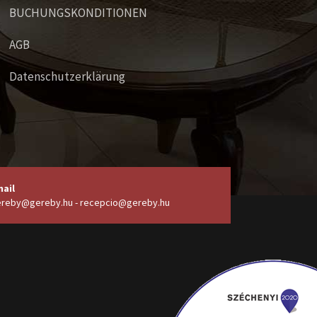
BUCHUNGSKONDITIONEN
AGB
Datenschutzerklärung
ail
reby@gereby.hu - recepcio@gereby.hu