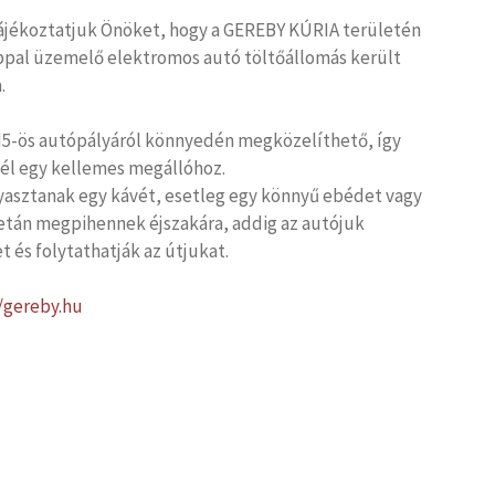
jékoztatjuk Önöket, hogy a GEREBY KÚRIA területén
appal üzemelő elektromos autó töltőállomás került
.
 M5-ös autópályáról könnyedén megközelíthető, így
 cél egy kellemes megállóhoz.
yasztanak egy kávét, esetleg egy könnyű ebédet vagy
netán megpihennek éjszakára, addig az autójuk
t és folytathatják az útjukat.
//gereby.hu