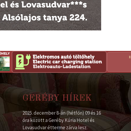
GERÉBY HÍREK
2025. december 8-án (hétfőn) 09 és 16
óra között a Geréby Kúria Hotel és
Lovasudvar étterme zárva lesz.