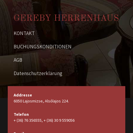
GEREBY HERRENHAUS
KONTAKT
BUCHUNGSKONDITIONEN
AGB
Datenschutzerklärung
Addresse
6050 Lajosmizse, Alsólajos 224.
Telefon
+ (36) 76 356555, + (36) 30 9 559056