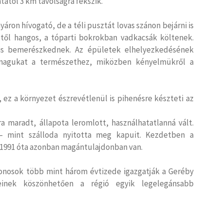
atától 3 km távolságra fekszik.
áron hívogató, de a téli pusztát lovas szánon bejárni is
stől hangos, a tóparti bokrokban vadkacsák költenek.
 is bemerészkednek. Az épületek elhelyezkedésének
magukat a természethez, miközben kényelmükről a
, ez a környezet észrevétlenül is pihenésre készteti az
a maradt, állapota leromlott, használhatatlanná vált.
 – mint szálloda nyitotta meg kapuit. Kezdetben a
 1991 óta azonban magántulajdonban van.
jdonosok több mint három évtizede igazgatják a Geréby
einek köszönhetően a régió egyik legelegánsabb