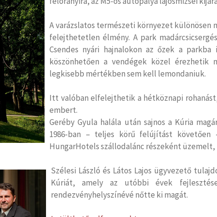
félórányira, az M5-ös autópálya lajosmizsei kijár
A varázslatos természeti környezet különösen ny
felejthetetlen élmény. A park madárcsicsergé
Csendes nyári hajnalokon az őzek a parkba
köszönhetően a vendégek közel érezhetik 
legkisebb mértékben sem kell lemondaniuk.
Itt valóban elfelejthetik a hétköznapi rohanást
embert.
Geréby Gyula halála után sajnos a Kúria magár
1986-ban – teljes körű felújítást követően
HungarHotels szállodalánc részeként üzemelt,
S
zélesi László és Látos Lajos ügyvezető tula
Kúriát, amely az utóbbi évek fejlesztés
rendezvényhelyszínévé nőtte ki magát.