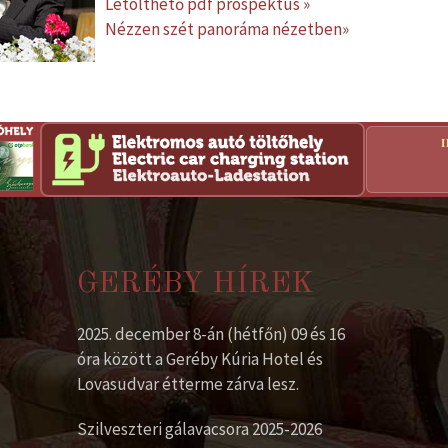
Letölthető pdf prospektus »
Nézzen szét panoráma nézetben»
GERÉBY HÍREK
2025. december 8-án (hétfőn) 09 és 16
óra között a Geréby Kúria Hotel és
Lovasudvar étterme zárva lesz.
Szilveszteri gálavacsora 2025-2026