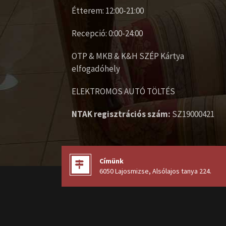
Étterem: 12:00-21:00
Recepció: 0:00-24:00
OTP & MKB & K&H SZÉP Kártya
elfogadóhely
ELEKTROMOS AUTÓ TÖLTÉS
NTAK regisztrációs szám:
SZ19000421
Címünk
6050 Lajosmizse, Alsólajos tanya 224
.