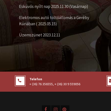
Esküvős nyílt nap 2025.11.30 (Vasárnap)
Elektromos autó töltőállomás a Geréby
Kúriában ( 2025.05.15)
Üzemszünet 2023.12.11
Telefon
+ (36) 76 356555
,
+ (36) 30 9 559056