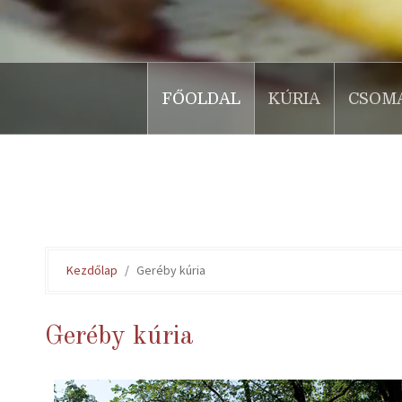
FŐOLDAL
KÚRIA
CSOM
.
Kezdőlap
Geréby kúria
Geréby kúria