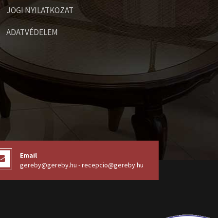
JOGI NYILATKOZAT
ADATVÉDELEM
Email
gereby@gereby.hu - recepcio@gereby.hu