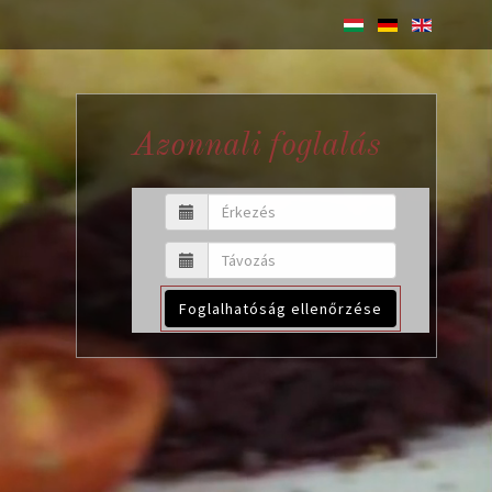
Azonnali foglalás
Foglalhatóság ellenőrzése