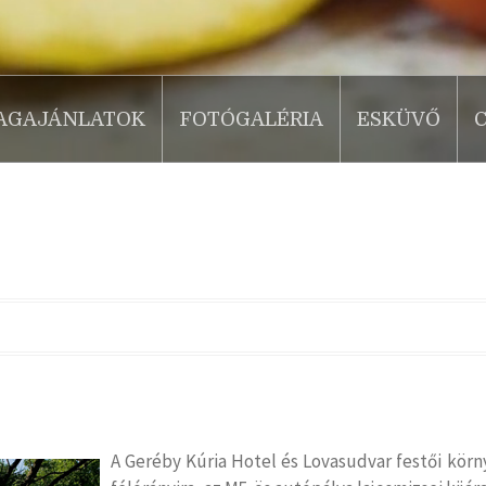
AGAJÁNLATOK
FOTÓGALÉRIA
ESKÜVŐ
A Geréby Kúria Hotel és Lovasudvar festői körn