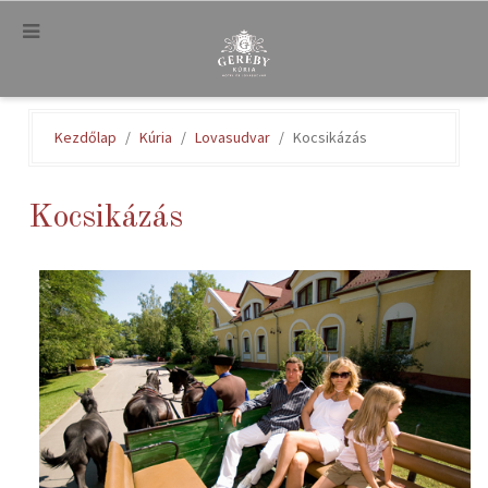
.
Kezdőlap
Kúria
Lovasudvar
Kocsikázás
Kocsikázás