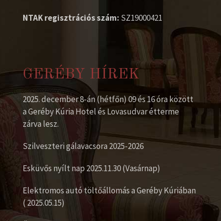
NTAK regisztrációs szám:
SZ19000421
GERÉBY HÍREK
2025. december 8-án (hétfőn) 09 és 16 óra között
a Geréby Kúria Hotel és Lovasudvar étterme
zárva lesz.
Szilveszteri gálavacsora 2025-2026
Esküvős nyílt nap 2025.11.30 (Vasárnap)
Elektromos autó töltőállomás a Geréby Kúriában
( 2025.05.15)