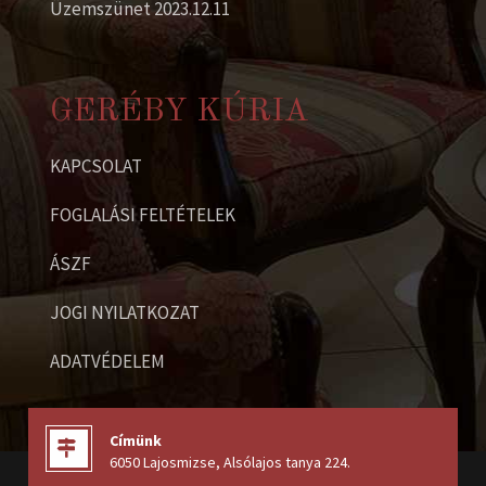
Üzemszünet 2023.12.11
GERÉBY KÚRIA
KAPCSOLAT
FOGLALÁSI FELTÉTELEK
ÁSZF
JOGI NYILATKOZAT
ADATVÉDELEM
Címünk
6050 Lajosmizse, Alsólajos tanya 224
.