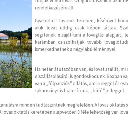
tudják venni lovas szolgáltatásainkat akár ro
rendelkezésére áll.
Gyakorlott lovasok terepen, kísérővel hó
akik lovat eddig csak képen láttak. Sza
segítenek elsajátítani a lovaglás alapjait,
karámban csiszolhatják tovább lovaglótu
ismerkedhetnek a négylábú élménnyel.
Ha netán átutazóban van, és lovat szállít, m
elszállásolásáról is gondoskodunk. Boxban va
van a „félpanziós” ellátás, ami a reggel és est
takarmányt is biztosítunk, „büfé” jelleggel.
anulásra minden tudásszintnek megfelelően. A lovas oktatás so
A lovas oktatás keretében alapvetően 3 féle lehetőség van lov