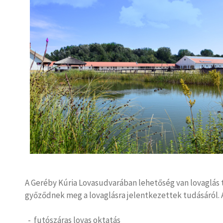
A Geréby Kúria Lovasudvarában lehetőség van lovaglás t
győződnek meg a lovaglásra jelentkezettek tudásáról. 
- futószáras lovas oktatás