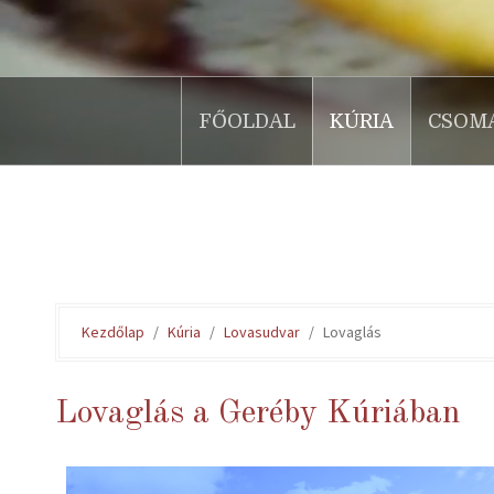
FŐOLDAL
KÚRIA
CSOM
.
Kezdőlap
Kúria
Lovasudvar
Lovaglás
Lovaglás a Geréby Kúriában