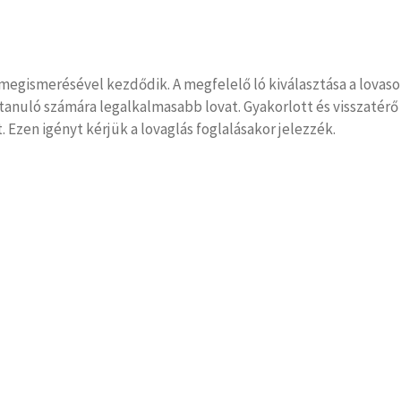
megismerésével kezdődik. A megfelelő ló kiválasztása a lovaso
 a tanuló számára legalkalmasabb lovat. Gyakorlott és visszaté
Ezen igényt kérjük a lovaglás foglalásakor jelezzék.