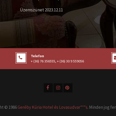
Üzemszünet 2023.12.11
Telefon
+ (36) 76 356555
,
+ (36) 30 9 559056
ht © 1986
Geréby Kúria Hotel és Lovasudvar***s
. Minden jog fe