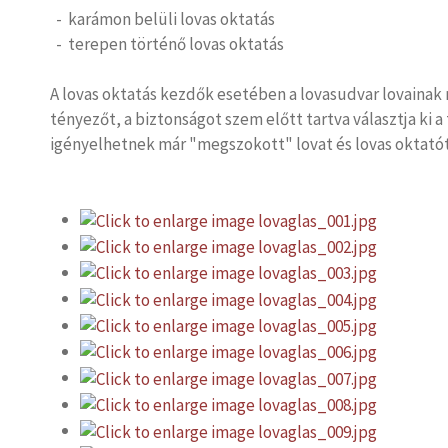
- karámon belüli lovas oktatás
- terepen történő lovas oktatás
A lovas oktatás kezdők esetében a lovasudvar lovainak 
tényezőt, a biztonságot szem előtt tartva választja ki
igényelhetnek már "megszokott" lovat és lovas oktatót. 