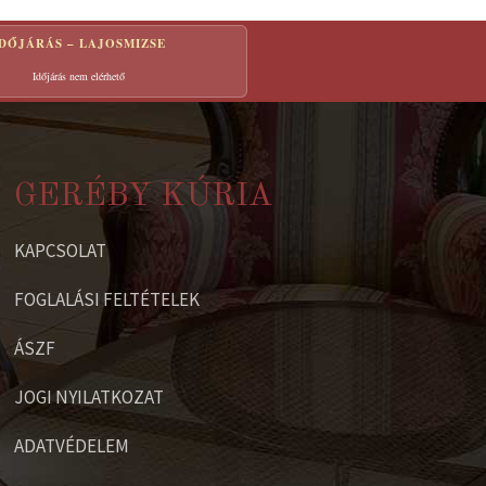
IDŐJÁRÁS – LAJOSMIZSE
Időjárás nem elérhető
GERÉBY KÚRIA
KAPCSOLAT
FOGLALÁSI FELTÉTELEK
ÁSZF
JOGI NYILATKOZAT
ADATVÉDELEM