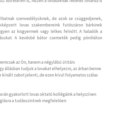
ssz idő esetén is, hiszen a lovasoknak fedeles lovarda is
dolhatnak szenvedélyüknek, de azok se csüggedjenek,
kképzett lovas szakembereink futószáron bárkinek
 legyen az kisgyermek vagy lelkes felnőtt. A haladók a
dásukat. A kevésbé bátor csemeték pedig póniháton
i nemcsak az Ön, hanem a négylábú útitárs
gy állásban tudjuk a lovakat elhelyezni, az árban benne
e kínált zabot jelenti, de ezen kívül folyamatos szálas
rán gyakorlott lovas oktató kollégáink a helyszínen
aglásra a tudásszintnek megfelelően: