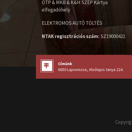
OTP & MKB & K&H SZÉP Kártya
elfogadóhely
ELEKTROMOS AUTÓ TÖLTÉS
NTAK regisztrációs szám:
SZ19000421
Címünk
6050 Lajosmizse, Alsólajos tanya 224
.
Copyrig