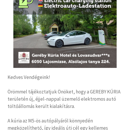
Kedves Vendégeink!
Örömmel tájékoztatjuk Önöket, hogy a GEREBY KÚRIA
területén új, éjjel-nappal üzemelő elektromos autó
töltőállomás került kialakításra.
A kúria az M5-ös autópályáról könnyedén
megközelíthető, így ideális úti cél egy kellemes