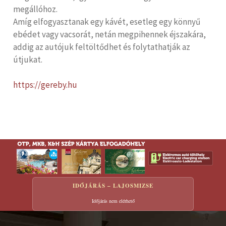
megállóhoz.
Amíg elfogyasztanak egy kávét, esetleg egy könnyű
ebédet vagy vacsorát, netán megpihennek éjszakára,
addig az autójuk feltöltődhet és folytathatják az
útjukat.
https://gereby.hu
IDŐJÁRÁS – LAJOSMIZSE
Időjárás nem elérhető