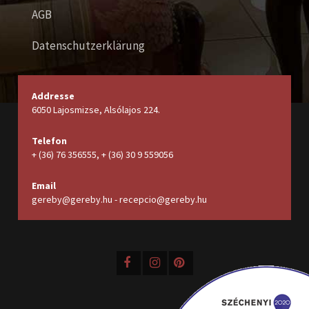
AGB
Datenschutzerklärung
Addresse
6050 Lajosmizse, Alsólajos 224.
Telefon
+ (36) 76 356555, + (36) 30 9 559056
Email
gereby@gereby.hu - recepcio@gereby.hu