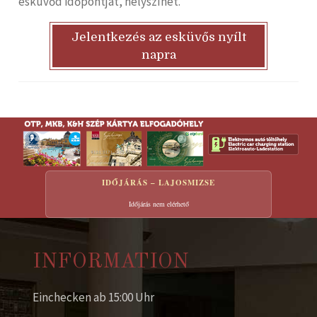
esküvőd időpontját, helyszínét.
Jelentkezés az esküvős nyílt
napra
IDŐJÁRÁS – LAJOSMIZSE
Időjárás nem elérhető
INFORMATION
Einchecken ab 15:00 Uhr