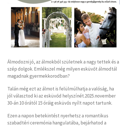
Álmodozni jó, az álmokból születnek a nagy tettek és a
szép dolgok. Emlékszel még milyen esküvőt álmodtál
magadnak gyermekkorodban?
Talán még ezt az álmot is felülmúlhatja a valóság, ha
jól választod ki az esküvőd helyszínét.2025.november
30-án 10 órától 15 óráig esküvős nyílt napot tartunk.
Ezen a napon betekintést nyerhetsz a romantikus
szabadtéri ceremónia hangulatába, bejárhatod a