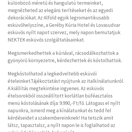
különböző méretű és hangulatú termeinket,
megnézheted az elegáns terítéseket és az egyedi
dekorációkat. Az Alföld egyik legromantikusabb
esküvőhelyszíne, a Geréby Kúria Hotel és Lovasudvar
esküvős nyílt napot szervez, mely napon bemutatjuk
NEKTEK esküvős szolgáltatásainkat.
Megismerkedhettek a kúriával, rácsodálkozhattok a
gyönyörű környezetre, kérdezhettek és kóstolhattok.
Megkóstolhatod a legkedveltebb esküvői
ételeinket.Tájékoztatást nyújtunk az italkínálatunkról.
A kiállítás megtekintése ingyenes. Az esküvős
ételsorokból összeállított korlátlan büféasztalos
menü kóstolásának díja: 9.990,-Ft/fő. Látogass el nyílt
napunkra, ismerd meg a kínálatunkat és tedd fel
kérdéseidet a szakembereinknek! Ha tetszik amit
látsz, tapasztalsz, a nyílt napon le is foglalhatod az