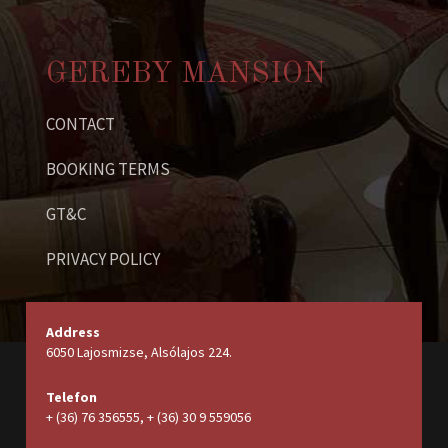
GEREBY MANSION
CONTACT
BOOKING TERMS
GT&C
PRIVACY POLICY
Address
6050 Lajosmizse, Alsólajos 224.
Telefon
+ (36) 76 356555, + (36) 30 9 559056