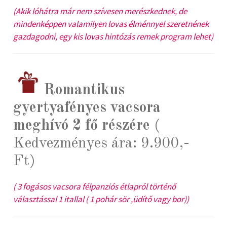
(Akik lóhátra már nem szívesen merészkednek, de
mindenképpen valamilyen lovas élménnyel szeretnének
gazdagodni, egy kis lovas hintózás remek program lehet)
Romantikus
gyertyafényes vacsora
meghívó 2 fő részére
(
Kedvezményes ára: 9.900,-
Ft)
( 3 fogásos vacsora félpanziós étlapról történő
választással 1 itallal ( 1 pohár sör ,üdítő vagy bor))