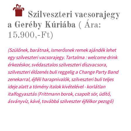
Szilveszteri vacsorajegy
a Geréby Kúriába
( Ára:
15.900,-Ft)
(Szülőnek, barátnak, ismerősnek remek ajándék lehet
egy szilveszteri vacsorajegy. Tartalma : welcome drink
érkezéskor, svédasztalos szilveszteri díszvacsora,
szilveszteri élőzenés buli reggelig a Change Party Band
zenekarral, éjféli harapnivalók, szilveszteri buli teljes
ideje alatt a tömény italok kivételével - korlátlan
italfogyasztás (Frittmann borok, csapolt sör, üdítő,
ásványvíz, kávé, továbbá szilveszter éjfélkor pezsgő)