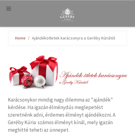
.
Home
Ajándékötletek karácsonyra a Geréby Kúriától
Karácsonykor mindig nagy dilemma az "ajándék"
kérdése. Ha igazán élménydús meglepetést
szeretnénk adni, érdemes élményt ajándékozni. A
Geréby Kúria számos élményt kínál, mely igazán
meghitté teheti az ünnepet.