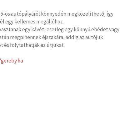
 M5-ös autópályáról könnyedén megközelíthető, így
 cél egy kellemes megállóhoz.
yasztanak egy kávét, esetleg egy könnyű ebédet vagy
netán megpihennek éjszakára, addig az autójuk
t és folytathatják az útjukat.
//gereby.hu