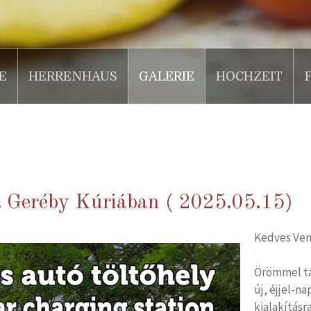
E
HERRENHAUS
GALERIE
HOCHZEIT
a Geréby Kúriában ( 2025.05.15)
Kedves Ven
Örömmel tá
új, éjjel-n
kialakításra