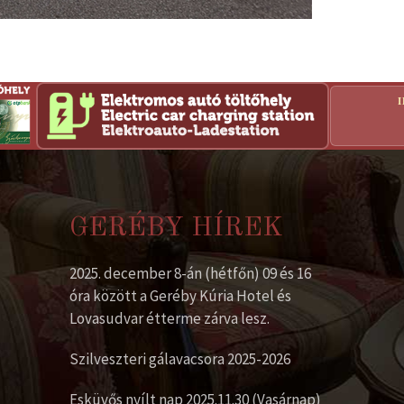
GERÉBY HÍREK
2025. december 8-án (hétfőn) 09 és 16
óra között a Geréby Kúria Hotel és
Lovasudvar étterme zárva lesz.
Szilveszteri gálavacsora 2025-2026
Esküvős nyílt nap 2025.11.30 (Vasárnap)