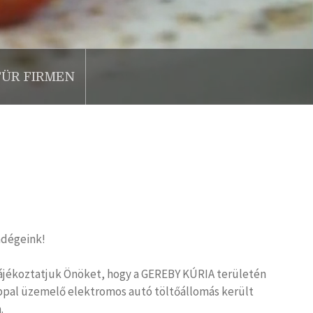
FÜR FIRMEN
dégeink!
jékoztatjuk Önöket, hogy a GEREBY KÚRIA területén
appal üzemelő elektromos autó töltőállomás került
.