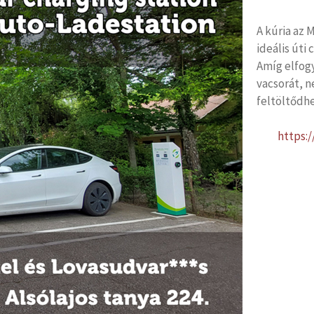
A kúria az
ideális úti
Amíg elfog
vacsorát, 
feltöltődhe
https: