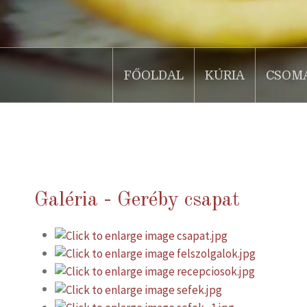
FŐOLDAL
KÚRIA
CSOM
.
Galéria - Geréby csapat