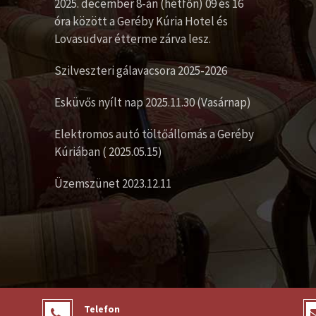
2025. december 8-án (hétfőn) 09 és 16
óra között a Geréby Kúria Hotel és
Lovasudvar étterme zárva lesz.
Szilveszteri gálavacsora 2025-2026
Esküvős nyílt nap 2025.11.30 (Vasárnap)
Elektromos autó töltőállomás a Geréby
Kúriában ( 2025.05.15)
Üzemszünet 2023.12.11
Telefon