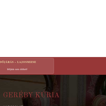
IDŐJÁRÁS – LAJOSMIZSE
Időjárás nem elérhető
GERÉBY KÚRIA