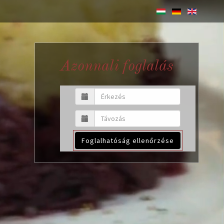
Azonnali foglalás
Foglalhatóság ellenőrzése