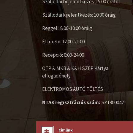
Szállodai bejelentkezés: 15:00 órától
Szállodai kijelentkezés: 10:00 óráig
Reggeli: 8:00-10:00 óráig
Étterem: 12:00-21:00
Recepció: 0:00-24:00
OTP & MKB & K&H SZÉP Kártya
elfogadóhely
ELEKTROMOS AUTÓ TÖLTÉS
NTAK regisztrációs szám:
SZ19000421
Címünk