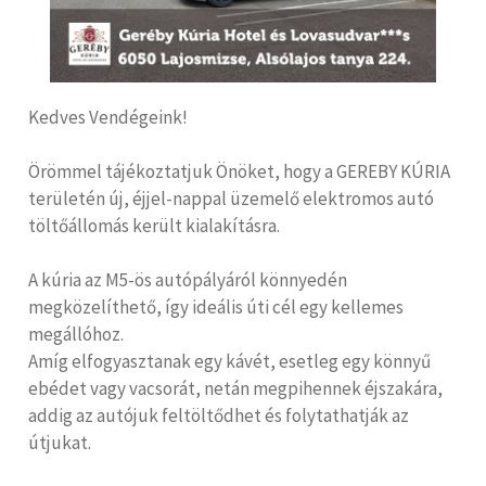
Kedves Vendégeink!
Örömmel tájékoztatjuk Önöket, hogy a GEREBY KÚRIA
területén új, éjjel-nappal üzemelő elektromos autó
töltőállomás került kialakításra.
A kúria az M5-ös autópályáról könnyedén
megközelíthető, így ideális úti cél egy kellemes
megállóhoz.
Amíg elfogyasztanak egy kávét, esetleg egy könnyű
ebédet vagy vacsorát, netán megpihennek éjszakára,
addig az autójuk feltöltődhet és folytathatják az
útjukat.