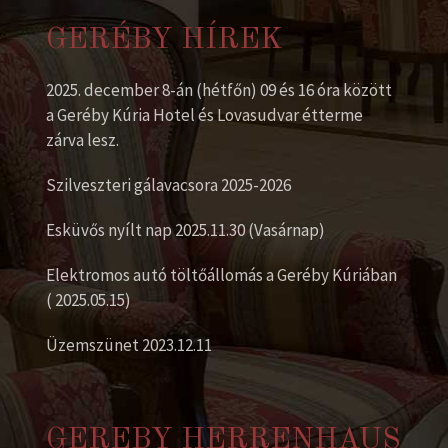
GERÉBY HÍREK
2025. december 8-án (hétfőn) 09 és 16 óra között
a Geréby Kúria Hotel és Lovasudvar étterme
zárva lesz.
Szilveszteri gálavacsora 2025-2026
Esküvős nyílt nap 2025.11.30 (Vasárnap)
Elektromos autó töltőállomás a Geréby Kúriában
( 2025.05.15)
Üzemszünet 2023.12.11
GEREBY HERRENHAUS