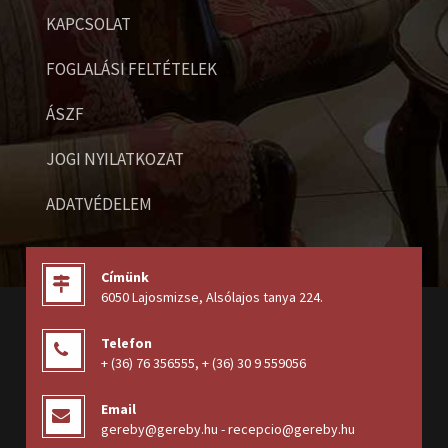
KAPCSOLAT
FOGLALÁSI FELTÉTELEK
ÁSZF
JOGI NYILATKOZAT
ADATVÉDELEM
Címünk
6050 Lajosmizse, Alsólajos tanya 224
.
Telefon
+ (36) 76 356555
,
+ (36) 30 9 559056
Email
gereby@gereby.hu - recepcio@gereby.hu