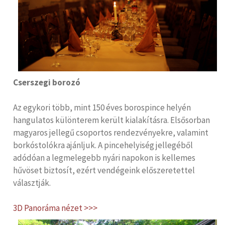
Cserszegi borozó
Az egykori több, mint 150 éves borospince helyén
hangulatos különterem került kialakításra. Elsősorban
magyaros jellegű csoportos rendezvényekre, valamint
borkóstolókra ajánljuk. A pincehelyiség jellegéből
adódóan a legmelegebb nyári napokon is kellemes
hűvöset biztosít, ezért vendégeink előszeretettel
választják.
3D Panoráma nézet >>>