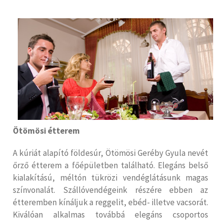
Ötömösi étterem
A kúriát alapító földesúr, Ötömösi Geréby Gyula nevét
őrző étterem a főépületben található. Elegáns belső
kialakítású, méltón tükrözi vendéglátásunk magas
színvonalát. Szállóvendégeink részére ebben az
étteremben kínáljuk a reggelit, ebéd- illetve vacsorát.
Kiválóan alkalmas továbbá elegáns csoportos