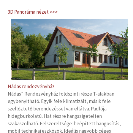
3D Panoráma nézet >>>
Nádas rendezvényház
Nádas" Rendezvényház földszinti része T-alakban
egybenyitható. Egyik fele klimatizált, másik fele
szellőztető berendezéssel van ellátva. Padlója
hidegburkolatú. Hat részre hangszigetelten
szakaszolható. Felszereltsége: beépített hangosítás,
mobil technikai eszközök. Ideális nagyobb céges