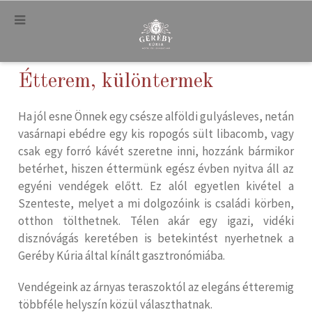
.
Étterem, különtermek
Ha jól esne Önnek egy csésze alföldi gulyásleves, netán
vasárnapi ebédre egy kis ropogós sült libacomb, vagy
csak egy forró kávét szeretne inni, hozzánk bármikor
betérhet, hiszen éttermünk egész évben nyitva áll az
egyéni vendégek előtt. Ez alól egyetlen kivétel a
Szenteste, melyet a mi dolgozóink is családi körben,
otthon tölthetnek. Télen akár egy igazi, vidéki
disznóvágás keretében is betekintést nyerhetnek a
Geréby Kúria által kínált gasztronómiába.
Vendégeink az árnyas teraszoktól az elegáns étteremig
többféle helyszín közül választhatnak.