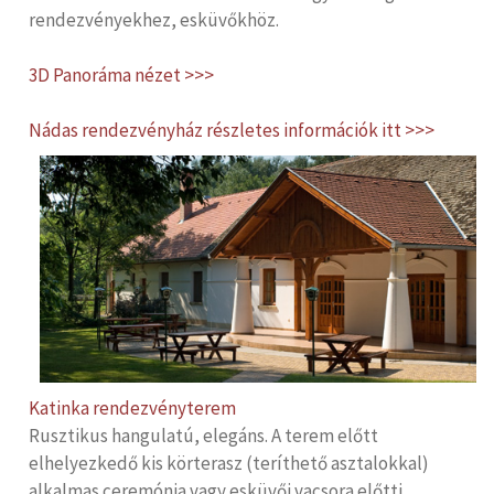
rendezvényekhez, esküvőkhöz.
3D Panoráma nézet >>>
Nádas rendezvényház részletes információk itt >>>
Katinka rendezvényterem
Rusztikus hangulatú, elegáns. A terem előtt
elhelyezkedő kis körterasz (teríthető asztalokkal)
alkalmas ceremónia vagy esküvői vacsora előtti