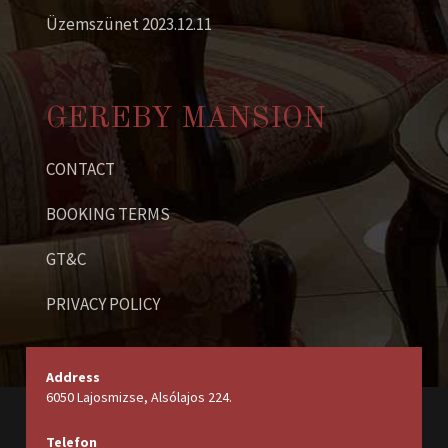
Üzemszünet 2023.12.11
GEREBY MANSION
CONTACT
BOOKING TERMS
GT&C
PRIVACY POLICY
Address
6050 Lajosmizse, Alsólajos 224.
Telefon