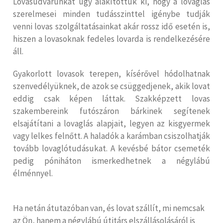
Lovasudvarunkat úgy alakítottuk ki, hogy a lovaglás
szerelmesei minden tudásszinttel igénybe tudják
venni lovas szolgáltatásainkat akár rossz idő esetén is,
hiszen a lovasoknak fedeles lovarda is rendelkezésére
áll.
Gyakorlott lovasok terepen, kísérővel hódolhatnak
szenvedélyüknek, de azok se csüggedjenek, akik lovat
eddig csak képen láttak. Szakképzett lovas
szakembereink futószáron bárkinek segítenek
elsajátítani a lovaglás alapjait, legyen az kisgyermek
vagy lelkes felnőtt. A haladók a karámban csiszolhatják
tovább lovaglótudásukat. A kevésbé bátor csemeték
pedig póniháton ismerkedhetnek a négylábú
élménnyel.
Ha netán átutazóban van, és lovat szállít, mi nemcsak
az Ön, hanem a négylábú útitárs elszállásolásáról is