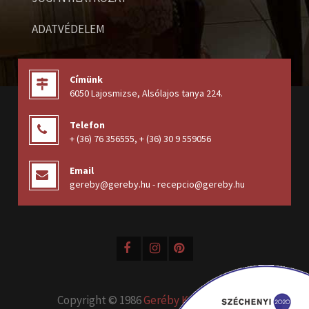
ADATVÉDELEM
Címünk
6050 Lajosmizse, Alsólajos tanya 224
.
Telefon
+ (36) 76 356555
,
+ (36) 30 9 559056
Email
gereby@gereby.hu - recepcio@gereby.hu
Copyright © 1986
Geréby Kúria Hotel és