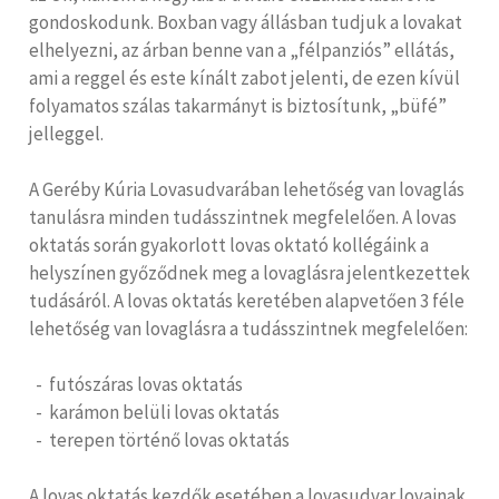
gondoskodunk. Boxban vagy állásban tudjuk a lovakat
elhelyezni, az árban benne van a „félpanziós” ellátás,
ami a reggel és este kínált zabot jelenti, de ezen kívül
folyamatos szálas takarmányt is biztosítunk, „büfé”
jelleggel.
A Geréby Kúria Lovasudvarában lehetőség van lovaglás
tanulásra minden tudásszintnek megfelelően. A lovas
oktatás során gyakorlott lovas oktató kollégáink a
helyszínen győződnek meg a lovaglásra jelentkezettek
tudásáról. A lovas oktatás keretében alapvetően 3 féle
lehetőség van lovaglásra a tudásszintnek megfelelően:
- futószáras lovas oktatás
- karámon belüli lovas oktatás
- terepen történő lovas oktatás
A lovas oktatás kezdők esetében a lovasudvar lovainak