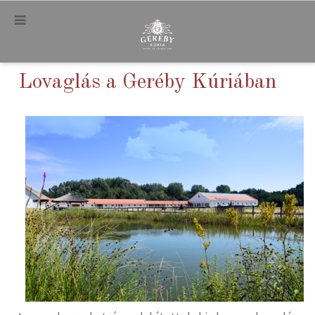
.
Lovaglás a Geréby Kúriában