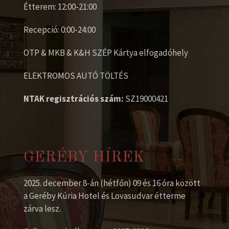
Étterem: 12:00-21:00
Recepció: 0:00-24:00
OTP & MKB & K&H SZÉP Kártya elfogadóhely
ELEKTROMOS AUTÓ TÖLTÉS
NTAK regisztrációs szám:
SZ19000421
GERÉBY HÍREK
2025. december 8-án (hétfőn) 09 és 16 óra között
a Geréby Kúria Hotel és Lovasudvar étterme
zárva lesz.