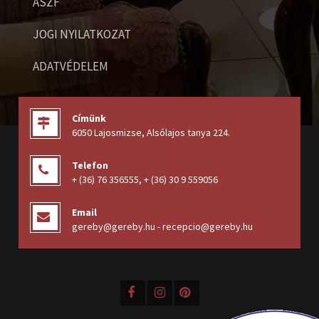
ÁSZF
JOGI NYILATKOZAT
ADATVÉDELEM
Címünk
6050 Lajosmizse, Alsólajos tanya 224
.
Telefon
+ (36) 76 356555
,
+ (36) 30 9 559056
Email
gereby@gereby.hu - recepcio@gereby.hu