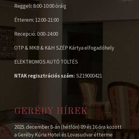
Reggeli: 8:00-10:00 óráig
Étterem: 12:00-21:00
Recepció: 0:00-24:00
OTP & MKB & K&H SZÉP Kártya elfogadóhely
ELEKTROMOS AUTÓ TÖLTÉS
NTAK regisztrációs szám:
SZ19000421
GERÉBY HÍREK
2025. december 8-án (hétfőn) 09 és 16 óra között
a Geréby Kúria Hotel és Lovasudvar étterme