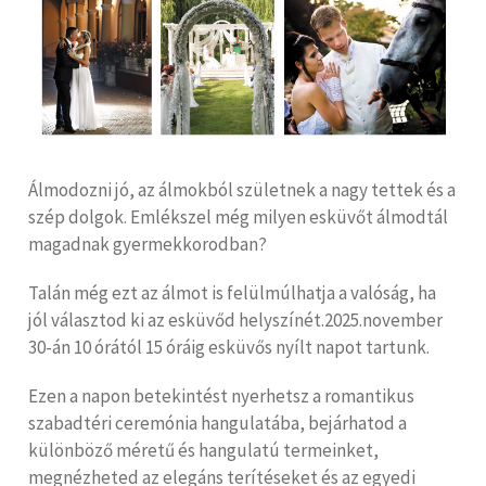
Álmodozni jó, az álmokból születnek a nagy tettek és a
szép dolgok. Emlékszel még milyen esküvőt álmodtál
magadnak gyermekkorodban?
Talán még ezt az álmot is felülmúlhatja a valóság, ha
jól választod ki az esküvőd helyszínét.2025.november
30-án 10 órától 15 óráig esküvős nyílt napot tartunk.
Ezen a napon betekintést nyerhetsz a romantikus
szabadtéri ceremónia hangulatába, bejárhatod a
különböző méretű és hangulatú termeinket,
megnézheted az elegáns terítéseket és az egyedi