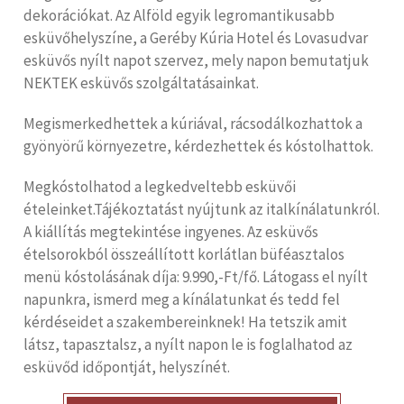
dekorációkat. Az Alföld egyik legromantikusabb
esküvőhelyszíne, a Geréby Kúria Hotel és Lovasudvar
esküvős nyílt napot szervez, mely napon bemutatjuk
NEKTEK esküvős szolgáltatásainkat.
Megismerkedhettek a kúriával, rácsodálkozhattok a
gyönyörű környezetre, kérdezhettek és kóstolhattok.
Megkóstolhatod a legkedveltebb esküvői
ételeinket.Tájékoztatást nyújtunk az italkínálatunkról.
A kiállítás megtekintése ingyenes. Az esküvős
ételsorokból összeállított korlátlan büféasztalos
menü kóstolásának díja: 9.990,-Ft/fő. Látogass el nyílt
napunkra, ismerd meg a kínálatunkat és tedd fel
kérdéseidet a szakembereinknek! Ha tetszik amit
látsz, tapasztalsz, a nyílt napon le is foglalhatod az
esküvőd időpontját, helyszínét.