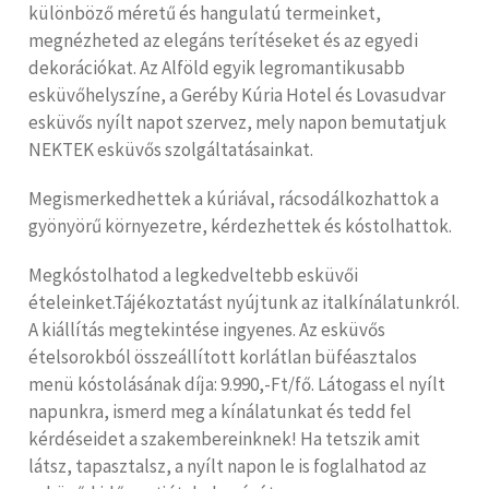
különböző méretű és hangulatú termeinket,
megnézheted az elegáns terítéseket és az egyedi
dekorációkat. Az Alföld egyik legromantikusabb
esküvőhelyszíne, a Geréby Kúria Hotel és Lovasudvar
esküvős nyílt napot szervez, mely napon bemutatjuk
NEKTEK esküvős szolgáltatásainkat.
Megismerkedhettek a kúriával, rácsodálkozhattok a
gyönyörű környezetre, kérdezhettek és kóstolhattok.
Megkóstolhatod a legkedveltebb esküvői
ételeinket.Tájékoztatást nyújtunk az italkínálatunkról.
A kiállítás megtekintése ingyenes. Az esküvős
ételsorokból összeállított korlátlan büféasztalos
menü kóstolásának díja: 9.990,-Ft/fő. Látogass el nyílt
napunkra, ismerd meg a kínálatunkat és tedd fel
kérdéseidet a szakembereinknek! Ha tetszik amit
látsz, tapasztalsz, a nyílt napon le is foglalhatod az