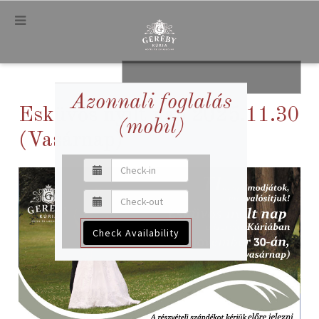
.
.
Azonnali foglalás
Esküvős nyílt nap 2025.11.30
(mobil)
(Vasárnap)
Check Availability