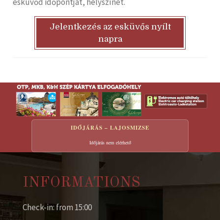
esküvőd időpontját, helyszínét.
Jelentkezés az esküvős nyílt
napra
IDŐJÁRÁS – LAJOSMIZSE
Időjárás nem elérhető
INFORMATIONS
Check-in: from 15:00