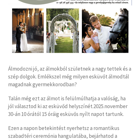
Álmodozni jó, az álmokból születnek a nagy tettek és a
szép dolgok. Emlékszel még milyen esküvőt álmodtál
magadnak gyermekkorodban?
Talán még ezt az álmot is felülmúlhatja a valóság, ha
jól választod ki az esküvőd helyszínét.2025.november
30-án 10 órától 15 óráig esküvős nyílt napot tartunk.
Ezen a napon betekintést nyerhetsz a romantikus
szabadtéri ceremónia hangulatába, bejárhatod a