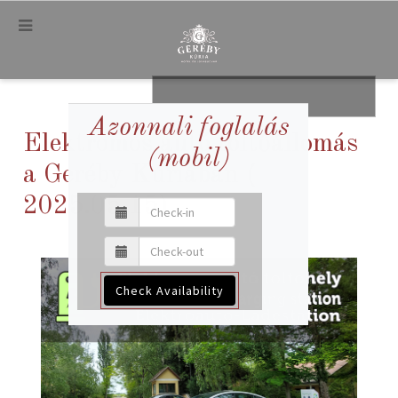
.
.
Azonnali foglalás
Elektromos autó töltőállomás
(mobil)
a Geréby Kúriában (
2025.05.15)
Check Availability