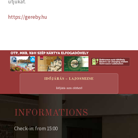
útjukat.
https://gereby.hu
IDŐJÁRÁS – LAJOSMIZSE
Időjárás nem elérhető
INFORMATIONS
Check-in: from 15:00