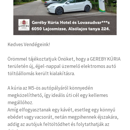
Kedves Vendégeink!
Örömmel tájékoztatjuk Önöket, hogy a GEREBY KÚRIA
területén új, éjjel-nappal üzemelő elektromos autó
töltőállomás került kialakításra.
A kúria az M5-ös autópályáról könnyedén
megközelíthető, így ideális úti cél egy kellemes
megállóhoz.
Amíg elfogyasztanak egy kávét, esetleg egy könnyű
ebédet vagy vacsorát, netán megpihennek éjszakára,
addig az autójuk feltöltődhet és folytathatják az