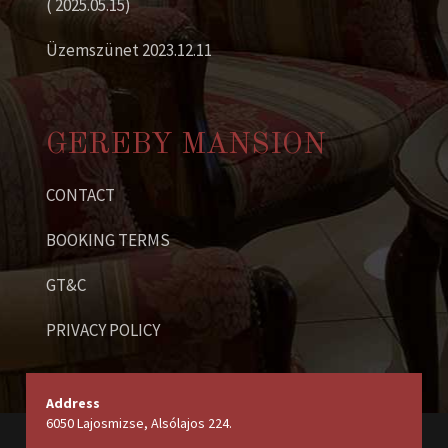
( 2025.05.15)
Üzemszünet 2023.12.11
GEREBY MANSION
CONTACT
BOOKING TERMS
GT&C
PRIVACY POLICY
Address
6050 Lajosmizse, Alsólajos 224.