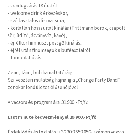
- vendégvárás 18 órától,
- welcome drink érkezéskor,
- svédasztalos díszvacsora,
- korlátlan hosszúital kínálás (Frittmann borok, csapolt
sör, üdítő, ásványvíz, kávé),
- éjfélkor himnusz, pezsgő kínálás,
- éjfél után finomságok a büféasztalról,
- tombolahúzás.
Zene, tánc, buli hajnal 04 óráig.
Szilveszteri mulatság hajnalig a „Change Party Band”
zenekar lendületes élőzenéjével
A vacsora és program ára: 31.900,-Ft/fő
Last minute kedvezménnyel 29.900,-Ft/fő
Érdeklődés és foglalás : +36 30 9 559 056- számon vagy a