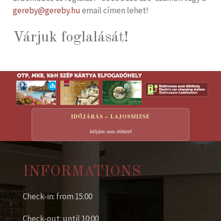
gereby@gereby.hu
email címen lehet!
Várjuk foglalását!
IDŐJÁRÁS – LAJOSMIZSE
Időjárás nem elérhető
INFORMATIONS
Check-in: from 15:00
Check-out: until 10:00