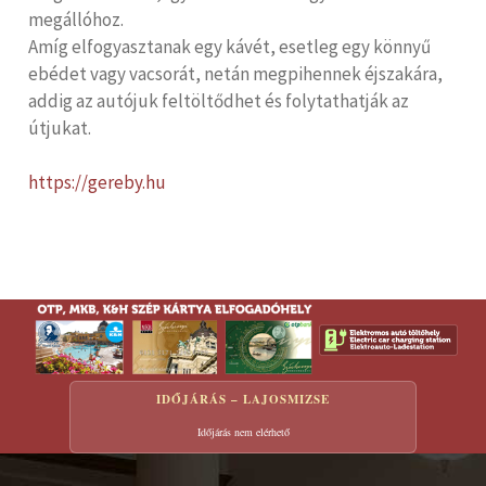
megállóhoz.
Amíg elfogyasztanak egy kávét, esetleg egy könnyű
ebédet vagy vacsorát, netán megpihennek éjszakára,
addig az autójuk feltöltődhet és folytathatják az
útjukat.
https://gereby.hu
IDŐJÁRÁS – LAJOSMIZSE
Időjárás nem elérhető