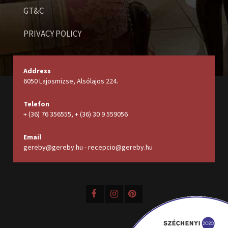
GT&C
PRIVACY POLICY
Address
6050 Lajosmizse, Alsólajos 224.
Telefon
+ (36) 76 356555, + (36) 30 9 559056
Email
gereby@gereby.hu - recepcio@gereby.hu