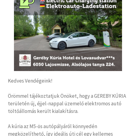
Kedves Vendégeink!
Örömmel tájékoztatjuk Önöket, hogy a GEREBY KÚRIA
területén új, éjjel-nappal üzemelő elektromos autó
töltőállomás került kialakításra.
A kúria az M5-ös autópályáról könnyedén
megközelíthető, így ideális úti cél egy kellemes