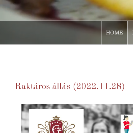
HOME
.
Raktáros állás (2022.11.28)