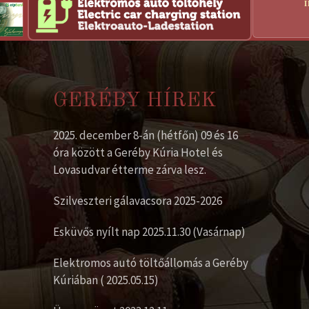
GERÉBY HÍREK
2025. december 8-án (hétfőn) 09 és 16
óra között a Geréby Kúria Hotel és
Lovasudvar étterme zárva lesz.
Szilveszteri gálavacsora 2025-2026
Esküvős nyílt nap 2025.11.30 (Vasárnap)
Elektromos autó töltőállomás a Geréby
Kúriában ( 2025.05.15)