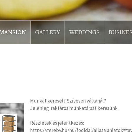
MANSION
GALLERY
WEDDINGS
BUSINE
Munkát keresel? Szívesen váltanál?
Jelenleg raktáros munkatársat keresünk.
Részletek és jelentkezés:
https://gereby.hu/hu/fooldal/allasajanlatok#ta