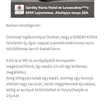
Kedves Vendégeink!
Örömmel tájékoztatjuk Önöket, hogy a GEREBY KÚRIA
területén új, éjjel-nappal üzemelő elektromos autó
töltőállomás került kialakításra.
A kúria az M5-ös autópályáról könnyedén
megközelíthető, így ideális úti cél egy kellemes
megállóhoz.
Amíg elfogyasztanak egy kávét, esetleg egy könnyű
ebédet vagy vacsorát, netán megpihennek éjszakára,
addig az autójuk feltöltődhet és folytathatják az
útjukat.