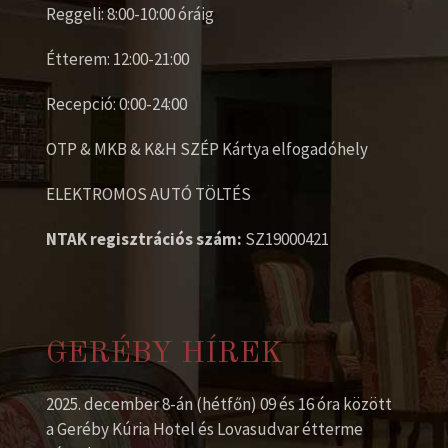
Reggeli: 8:00-10:00 óráig
Étterem: 12:00-21:00
Recepció: 0:00-24:00
OTP & MKB & K&H SZÉP Kártya elfogadóhely
ELEKTROMOS AUTÓ TÖLTÉS
NTAK regisztrációs szám:
SZ19000421
GERÉBY HÍREK
2025. december 8-án (hétfőn) 09 és 16 óra között
a Geréby Kúria Hotel és Lovasudvar étterme