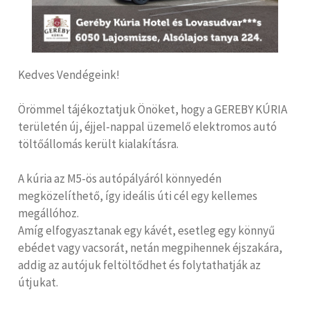
Kedves Vendégeink!
Örömmel tájékoztatjuk Önöket, hogy a GEREBY KÚRIA
területén új, éjjel-nappal üzemelő elektromos autó
töltőállomás került kialakításra.
A kúria az M5-ös autópályáról könnyedén
megközelíthető, így ideális úti cél egy kellemes
megállóhoz.
Amíg elfogyasztanak egy kávét, esetleg egy könnyű
ebédet vagy vacsorát, netán megpihennek éjszakára,
addig az autójuk feltöltődhet és folytathatják az
útjukat.