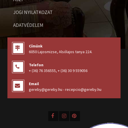
JOGI NYILATKOZAT
ADATVÉDELEM
Címünk
6050 Lajosmizse, Alsólajos tanya 224
.
Telefon
+ (36) 76 356555
,
+ (36) 30 9 559056
Email
gereby@gereby.hu - recepcio@gereby.hu