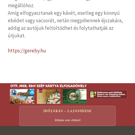
megállóhoz.
Amíg elfogyasztanak egy kávét, esetleg egy könnyű
ebédet vagy vacsorát, netán megpihennek éjszakára,
addig az autójuk feltöltődhet és folytathatják az
útjukat.
https://gereby.hu
IDŐJÁRÁS – LAJOSMIZSE
Időjárás nem elérhető