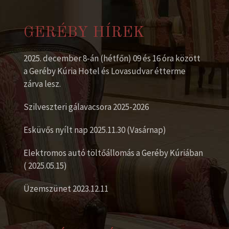
GERÉBY HÍREK
2025. december 8-án (hétfőn) 09 és 16 óra között
a Geréby Kúria Hotel és Lovasudvar étterme
zárva lesz.
Szilveszteri gálavacsora 2025-2026
Esküvős nyílt nap 2025.11.30 (Vasárnap)
Elektromos autó töltőállomás a Geréby Kúriában
( 2025.05.15)
Üzemszünet 2023.12.11