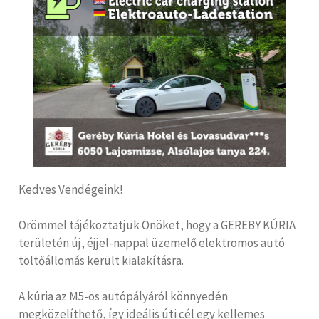
Kedves Vendégeink!
Örömmel tájékoztatjuk Önöket, hogy a GEREBY KÚRIA
területén új, éjjel-nappal üzemelő elektromos autó
töltőállomás került kialakításra.
A kúria az M5-ös autópályáról könnyedén
megközelíthető, így ideális úti cél egy kellemes