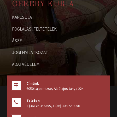
GERÉBY KÚRIA
KAPCSOLAT
FOGLALÁSI FELTÉTELEK
ÁSZF
JOGI NYILATKOZAT
ADATVÉDELEM
Címünk
6050 Lajosmizse, Alsólajos tanya 224
.
Telefon
+ (36) 76 356555
,
+ (36) 30 9 559056