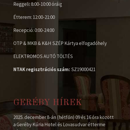
Reggeli: 8:00-10:00 óráig
Étterem: 12:00-21:00
Recepció: 0:00-24:00
OTP & MKB & K&H SZÉP Kártya elfogadóhely
ELEKTROMOS AUTÓ TÖLTÉS
NTAK regisztrációs szám:
SZ19000421
GERÉBY HÍREK
2025. december 8-án (hétfőn) 09 és 16 óra között
a Geréby Kúria Hotel és Lovasudvar étterme