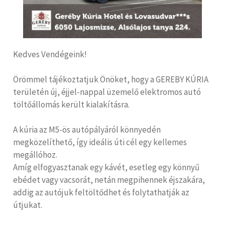
Kedves Vendégeink!
Örömmel tájékoztatjuk Önöket, hogy a GEREBY KÚRIA
területén új, éjjel-nappal üzemelő elektromos autó
töltőállomás került kialakításra.
A kúria az M5-ös autópályáról könnyedén
megközelíthető, így ideális úti cél egy kellemes
megállóhoz.
Amíg elfogyasztanak egy kávét, esetleg egy könnyű
ebédet vagy vacsorát, netán megpihennek éjszakára,
addig az autójuk feltöltődhet és folytathatják az
útjukat.