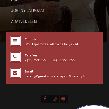
JOGI NYILATKOZAT
ADATVÉDELEM
Címünk
6050 Lajosmizse, Alsólajos tanya 224
.
Telefon
+ (36) 76 356555
,
+ (36) 30 9 559056
Email
gereby@gereby.hu - recepcio@gereby.hu