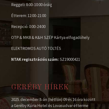
Reggeli: 8:00-10:00 óráig
Étterem: 12:00-21:00
Recepció: 0:00-24:00
OTP & MKB & K&H SZÉP Kártya elfogadóhely
ELEKTROMOS AUTÓ TÖLTÉS
NTAK regisztrációs szám:
SZ19000421
GERÉBY HÍREK
2025. december 8-án (hétfőn) 09 és 16 óra között
a Geréby Kúria Hotel és Lovasudvar étterme