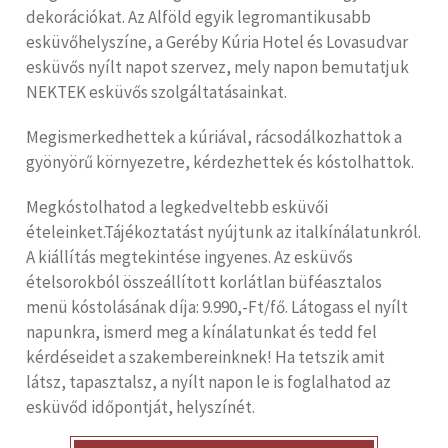
dekorációkat. Az Alföld egyik legromantikusabb
esküvőhelyszíne, a Geréby Kúria Hotel és Lovasudvar
esküvős nyílt napot szervez, mely napon bemutatjuk
NEKTEK esküvős szolgáltatásainkat.
Megismerkedhettek a kúriával, rácsodálkozhattok a
gyönyörű környezetre, kérdezhettek és kóstolhattok.
Megkóstolhatod a legkedveltebb esküvői
ételeinket.Tájékoztatást nyújtunk az italkínálatunkról.
A kiállítás megtekintése ingyenes. Az esküvős
ételsorokból összeállított korlátlan büféasztalos
menü kóstolásának díja: 9.990,-Ft/fő. Látogass el nyílt
napunkra, ismerd meg a kínálatunkat és tedd fel
kérdéseidet a szakembereinknek! Ha tetszik amit
látsz, tapasztalsz, a nyílt napon le is foglalhatod az
esküvőd időpontját, helyszínét.