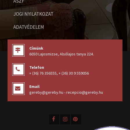
ÁSZF
JOGI NYILATKOZAT
ADATVÉDELEM
Címünk
6050 Lajosmizse, Alsólajos tanya 224
.
Telefon
+ (36) 76 356555
,
+ (36) 30 9 559056
Email
gereby@gereby.hu - recepcio@gereby.hu