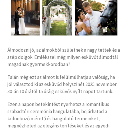
Álmodozni jó, az álmokból születnek a nagy tettek és a
szép dolgok. Emlékszel még milyen esküvőt álmodtál
magadnak gyermekkorodban?
Talán még ezt az álmot is felülmúlhatja a valóság, ha
jól választod ki az esküvőd helyszínét.2025.november
30-án 10 órától 15 óráig esküvős nyílt napot tartunk.
Ezen a napon betekintést nyerhetsz a romantikus
szabadtéri ceremónia hangulatába, bejárhatod a
különböző méretű és hangulatú termeinket,
megnézheted az elegáns terítéseket és az egyedi